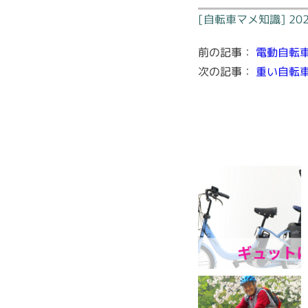
[自転車マメ知識] 20
前の記事：
電動自転
次の記事：
重い自転