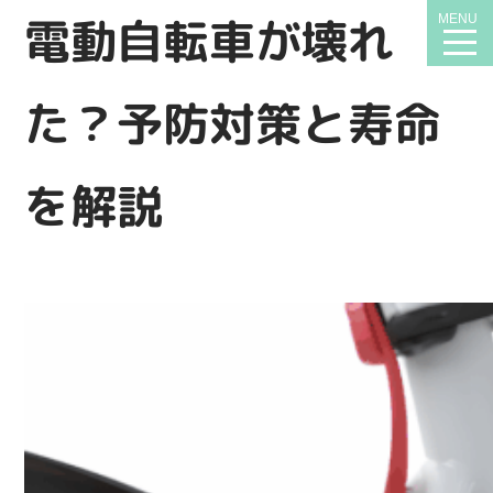
電動自転車が壊れ
MENU
t
n
た？予防対策と寿命
を解説